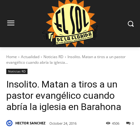
Home
Actualidad
Noticias RD
Insolito. Matan a tiros a un pastor
evangélico cuando abría la iglesia...
Noticias RD
Insolito. Matan a tiros a un
pastor evangélico cuando
abría la iglesia en Barahona
HECTOR SANCHEZ
October 24, 2016
4506
0