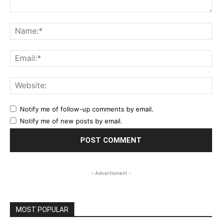
Comment:
Na
Ema
Web
Notify me of follow-up comments by email.
Notify me of new posts by email.
- Advertisment -
MOST POPULAR