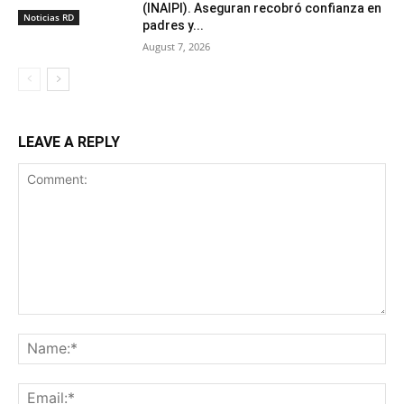
(INAIPI). Aseguran recobró confianza en
Noticias RD
padres y...
August 7, 2026
LEAVE A REPLY
Comment:
Na
Ema