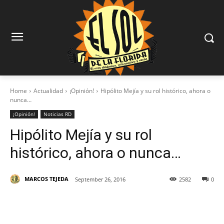
Home
Actualidad
¡Opinión!
Hipólito Mejía y su rol histórico, ahora o
nunca…
¡Opinión!
Noticias RD
Hipólito Mejía y su rol
histórico, ahora o nunca…
MARCOS TEJEDA
September 26, 2016
2582
0