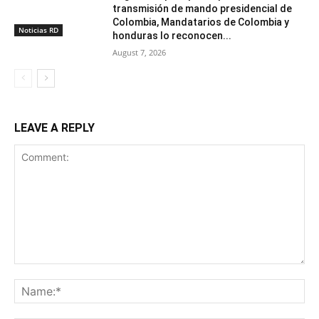
transmisión de mando presidencial de
Colombia, Mandatarios de Colombia y
Noticias RD
honduras lo reconocen...
August 7, 2026
LEAVE A REPLY
Comment:
Na