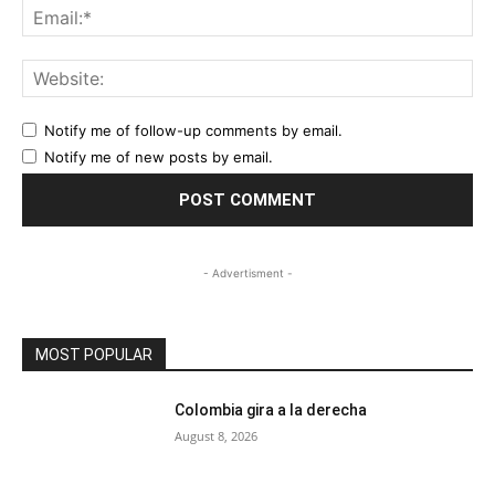
Ema
Web
Notify me of follow-up comments by email.
Notify me of new posts by email.
- Advertisment -
MOST POPULAR
Colombia gira a la derecha
August 8, 2026