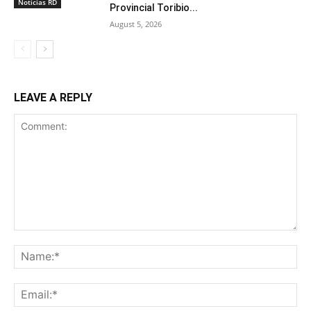
Noticias RD
Provincial Toribio...
August 5, 2026
LEAVE A REPLY
Comment:
Na
Ema