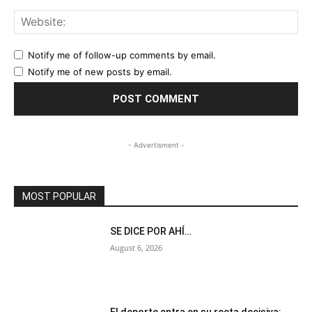
Web
Notify me of follow-up comments by email.
Notify me of new posts by email.
- Advertisment -
MOST POPULAR
SE DICE POR AHÍ…
August 6, 2026
El deporte entra en su recta decisiva: