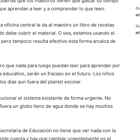
boberías que los maestros tienen que gastar su tiempo
que aprendan a leer y a comprender lo que leen.
Ma
at
oficina central le da al maestro un libro de recetas
Ma
at
do debe cubrir el material. O sea, estamos usando el
 pero tampoco resulta efectivo esta forma arcaica de
ero que nada para luego puedan leer para aprender por
 educativo, serán un fracaso en el futuro. Los niños
s días aun fuera del plantel escolar.
ucionar el sistema existente de forma urgente. No
fuera un globo lleno de agua donde se hay muchos
cretaria de Educación no tiene que ver nada con la
nte cuenta y hay que cambiar urgentemente es el