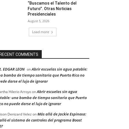
“Buscamos el Talento del
Futuro”. Otras Noticias
Presidenciales
August 5, 2026
Load more
RECENT COMMENTS
R. EDGAR LEON
Abrir escuelas sin agua potable:
on
a bomba de tiempo sanitaria que Puerto Rico no
ede darse el lujo de ignorar
Abrir escuelas sin agua
rtha Hilerio Arroyo
on
table: una bomba de tiempo sanitaria que Puerto
co no puede darse el lujo de ignorar
Más allá de Jackie Espinosa:
ison Denizard Velez
on
alló el sistema de controles del programa Boost
0?