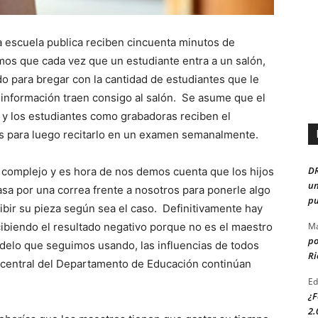
 escuela publica reciben cincuenta minutos de
mos que cada vez que un estudiante entra a un salón,
o para bregar con la cantidad de estudiantes que le
e información traen consigo al salón. Se asume que el
 y los estudiantes como grabadoras reciben el
s para luego recitarlo en un examen semanalmente.
D
complejo y es hora de nos demos cuenta que los hijos
un
sa por una correa frente a nosotros para ponerle algo
pu
cibir su pieza según sea el caso. Definitivamente hay
ibiendo el resultado negativo porque no es el maestro
Ma
po
odelo que seguimos usando, las influencias de todos
Ri
a central del Departamento de Educación continúan
Ed
¿F
2.