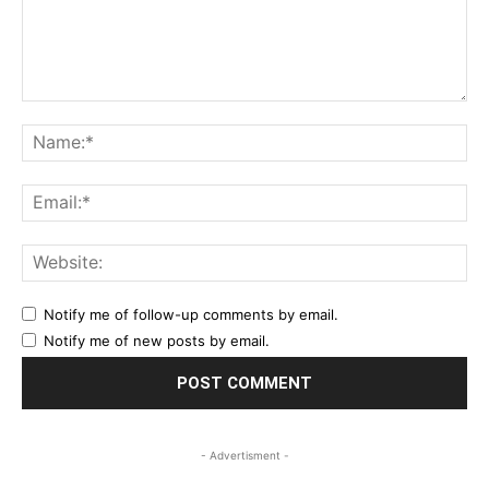
Comment:
Na
Ema
Web
Notify me of follow-up comments by email.
Notify me of new posts by email.
- Advertisment -