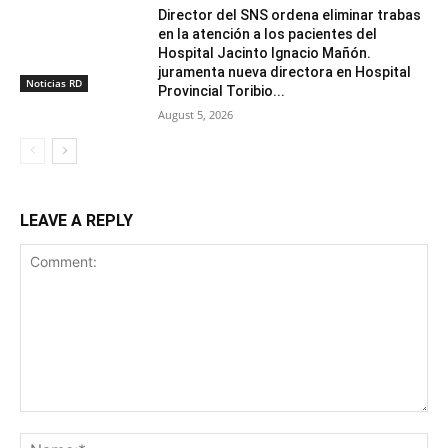
Director del SNS ordena eliminar trabas
en la atención a los pacientes del
Hospital Jacinto Ignacio Mañón.
juramenta nueva directora en Hospital
Noticias RD
Provincial Toribio...
August 5, 2026
LEAVE A REPLY
Comment:
Na