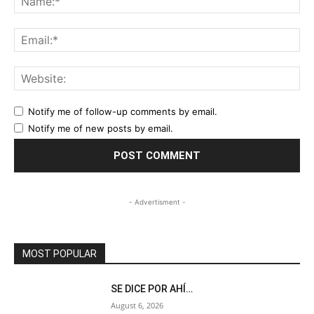
Ema
Web
Notify me of follow-up comments by email.
Notify me of new posts by email.
- Advertisment -
MOST POPULAR
SE DICE POR AHÍ…
August 6, 2026