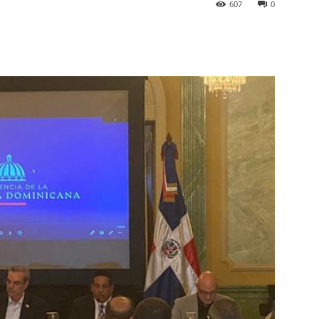
607
0