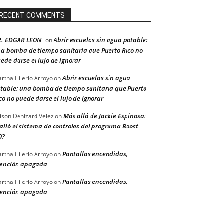
RECENT COMMENTS
R. EDGAR LEON
Abrir escuelas sin agua potable:
on
a bomba de tiempo sanitaria que Puerto Rico no
ede darse el lujo de ignorar
Abrir escuelas sin agua
rtha Hilerio Arroyo
on
table: una bomba de tiempo sanitaria que Puerto
co no puede darse el lujo de ignorar
Más allá de Jackie Espinosa:
ison Denizard Velez
on
alló el sistema de controles del programa Boost
0?
Pantallas encendidas,
rtha Hilerio Arroyo
on
ención apagada
Pantallas encendidas,
rtha Hilerio Arroyo
on
ención apagada