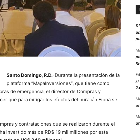
D
un
pu
Ma
po
Ri
Ed
Santo Domingo, R.D.
-Durante la presentación de la
¿F
plataforma “MapaInversiones”, que tiene como
2.
pras de emergencia, el director de Compras y
Ma
cer que para mitigar los efectos del huracán Fiona se
at
.
Ma
at
pras y contrataciones que se realizaron durante el
ha invertido más de RD$ 19 mil millones por esta