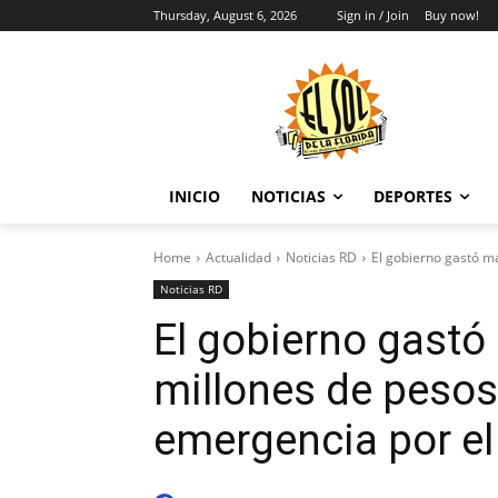
Thursday, August 6, 2026
Sign in / Join
Buy now!
INICIO
NOTICIAS
DEPORTES
Home
Actualidad
Noticias RD
El gobierno gastó má
Noticias RD
El gobierno gastó
millones de peso
emergencia por el