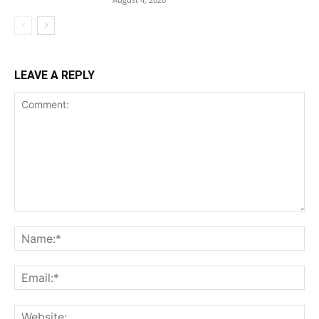
LEAVE A REPLY
Comment:
Na
Ema
Web