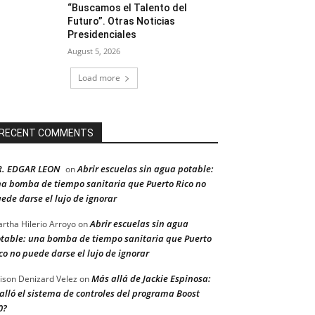
“Buscamos el Talento del
Futuro”. Otras Noticias
Presidenciales
August 5, 2026
Load more
RECENT COMMENTS
R. EDGAR LEON
Abrir escuelas sin agua potable:
on
a bomba de tiempo sanitaria que Puerto Rico no
ede darse el lujo de ignorar
Abrir escuelas sin agua
rtha Hilerio Arroyo
on
table: una bomba de tiempo sanitaria que Puerto
co no puede darse el lujo de ignorar
Más allá de Jackie Espinosa:
ison Denizard Velez
on
alló el sistema de controles del programa Boost
0?