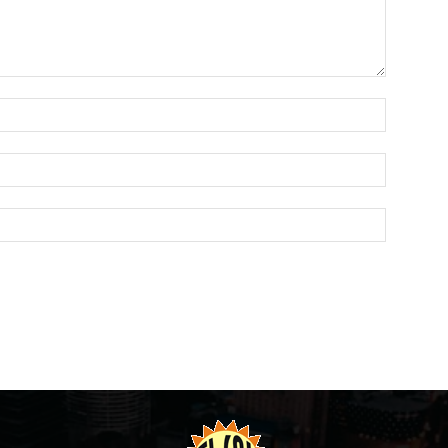
Name:*
Email:*
Website: