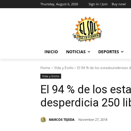
Thursday, August 6, 2026
Sign in / Join
Buy now!
INICIO
NOTICIAS
DEPORTES
Home
Vida y Estilo
El 94 % de los estadounidenses de
Vida y Estilo
El 94 % de los es
desperdicia 250 l
MARCOS TEJEDA
November 27, 2018