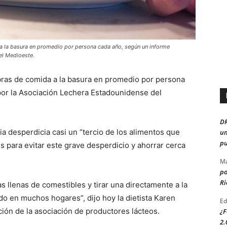
a la basura en promedio por persona cada año, según un informe
el Medioeste.
bras de comida a la basura en promedio por persona
por la Asociación Lechera Estadounidense del
D
lia desperdicia casi un “tercio de los alimentos que
un
pu
para evitar este grave desperdicio y ahorrar cerca
Ma
po
Ri
s llenas de comestibles y tirar una directamente a la
o en muchos hogares”, dijo hoy la dietista Karen
Ed
ión de la asociación de productores lácteos.
¿F
2.