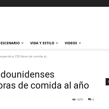
ESCENARIO
VIDA Y ESTILO
VIDEOS
sperdicia 250 libras de comida al...
tadounidenses
ibras de comida al año
1679
0