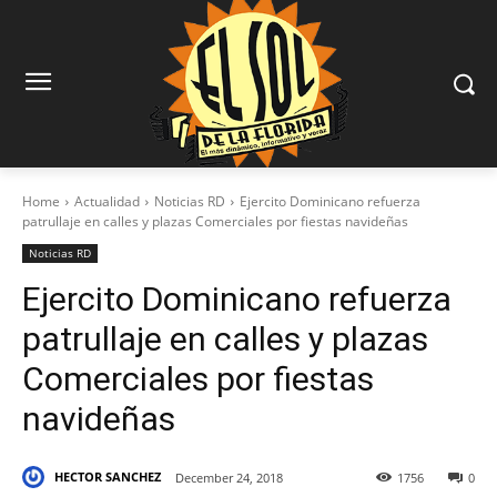
Home
Actualidad
Noticias RD
Ejercito Dominicano refuerza
patrullaje en calles y plazas Comerciales por fiestas navideñas
Noticias RD
Ejercito Dominicano refuerza
patrullaje en calles y plazas
Comerciales por fiestas
navideñas
HECTOR SANCHEZ
December 24, 2018
1756
0