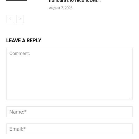
honduras lo reconocen...
August 7, 2026
LEAVE A REPLY
Comment:
Na
Ema