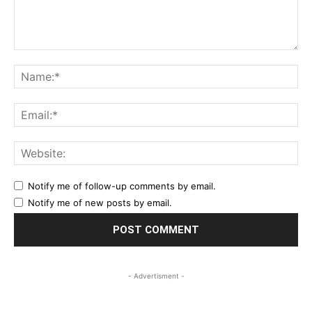
Comment:
Na
Ema
Web
Notify me of follow-up comments by email.
Notify me of new posts by email.
- Advertisment -