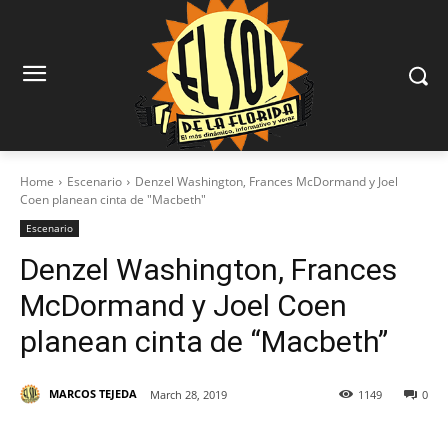
Home
Escenario
Denzel Washington, Frances McDormand y Joel
Coen planean cinta de "Macbeth"
Escenario
Denzel Washington, Frances
McDormand y Joel Coen
planean cinta de “Macbeth”
MARCOS TEJEDA
March 28, 2019
1149
0