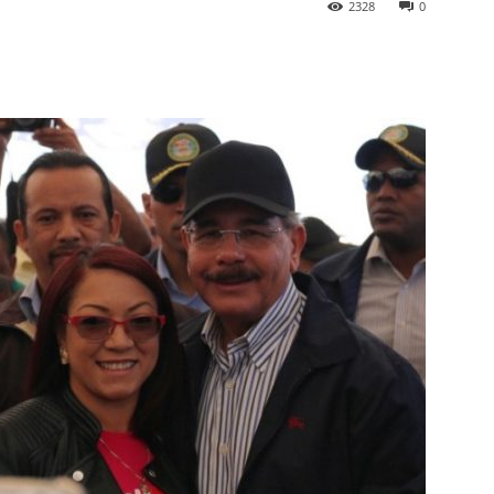
2328
0