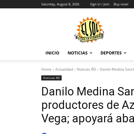
Saturday, August 8, 2026
Sign in / Join
Buy now!
INICIO
NOTICIAS
DEPORTES
Home
Actualidad
Noticias RD
Danilo Medina Sanche
Noticias RD
Danilo Medina San
productores de Az
Vega; apoyará a