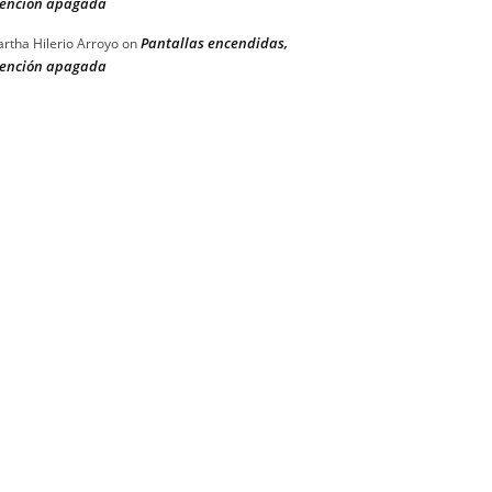
ención apagada
Pantallas encendidas,
rtha Hilerio Arroyo
on
ención apagada