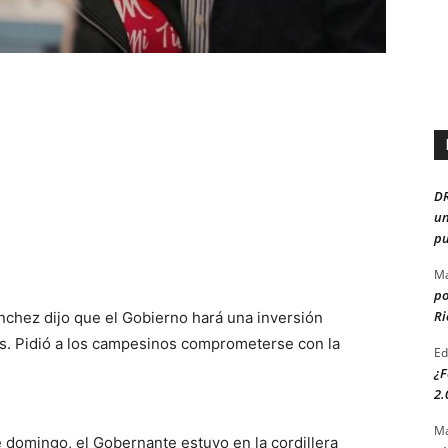
D
un
pu
Ma
po
Ri
nchez dijo que el Gobierno hará una inversión
aís. Pidió a los campesinos comprometerse con la
Ed
¿F
2.
Ma
 domingo, el Gobernante estuvo en la cordillera