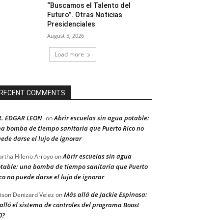
“Buscamos el Talento del
Futuro”. Otras Noticias
Presidenciales
August 5, 2026
Load more
RECENT COMMENTS
R. EDGAR LEON
Abrir escuelas sin agua potable:
on
a bomba de tiempo sanitaria que Puerto Rico no
ede darse el lujo de ignorar
Abrir escuelas sin agua
rtha Hilerio Arroyo
on
table: una bomba de tiempo sanitaria que Puerto
co no puede darse el lujo de ignorar
Más allá de Jackie Espinosa:
ison Denizard Velez
on
alló el sistema de controles del programa Boost
0?