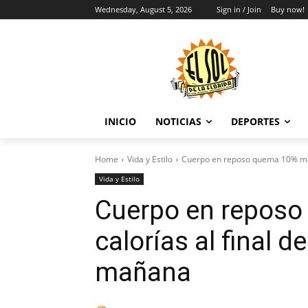
Wednesday, August 5, 2026
Sign in / Join
Buy now!
INICIO
NOTICIAS
DEPORTES
Home
Vida y Estilo
Cuerpo en reposo quema 10% más c
Vida y Estilo
Cuerpo en repos
calorías al final d
mañana