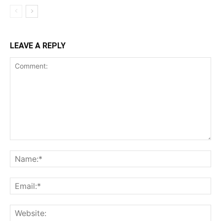
LEAVE A REPLY
Comment:
Na
Ema
Web