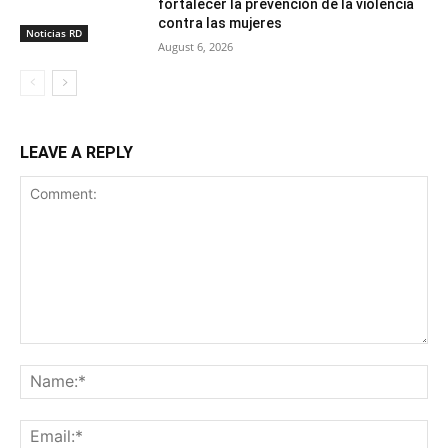
fortalecer la prevención de la violencia
contra las mujeres
Noticias RD
August 6, 2026
LEAVE A REPLY
Comment:
Na
Ema