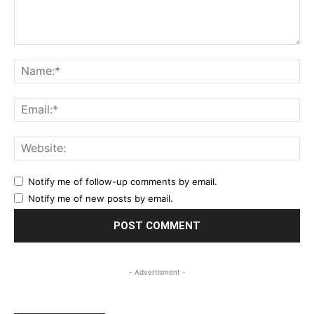
Comment:
Na
Ema
Web
Notify me of follow-up comments by email.
Notify me of new posts by email.
- Advertisment -