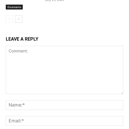
Escenario
LEAVE A REPLY
Comment:
Na
Ema