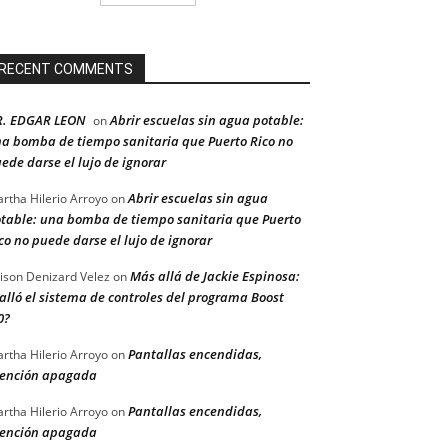
RECENT COMMENTS
R. EDGAR LEON
Abrir escuelas sin agua potable:
on
a bomba de tiempo sanitaria que Puerto Rico no
ede darse el lujo de ignorar
Abrir escuelas sin agua
rtha Hilerio Arroyo
on
table: una bomba de tiempo sanitaria que Puerto
co no puede darse el lujo de ignorar
Más allá de Jackie Espinosa:
ison Denizard Velez
on
alló el sistema de controles del programa Boost
0?
Pantallas encendidas,
rtha Hilerio Arroyo
on
ención apagada
Pantallas encendidas,
rtha Hilerio Arroyo
on
ención apagada