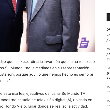
D
un
pu
Ma
po
Ri
jo que la extraordinaria inversión que se ha realizado
ios Su Mundo, “no la medimos en su representación
Ed
¿F
osteriori, porque aquí lo que hemos hecho es sembrar
2.
estar”.
Ma
at
de este martes, ejecutivos del canal Su Mundo TV
 moderno estudio de televisión digital (A), ubicado en
Ma
at
o Hondo Viejo, lugar donde se realizó la actividad.