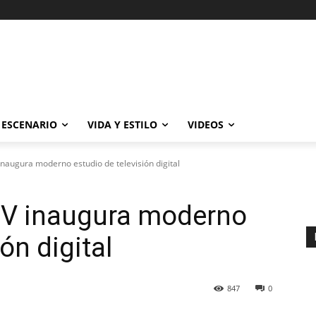
ESCENARIO
VIDA Y ESTILO
VIDEOS
naugura moderno estudio de televisión digital
TV inaugura moderno
ón digital
847
0