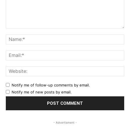
Comment:
Na
Ema
Web
Notify me of follow-up comments by email.
Notify me of new posts by email.
- Advertisment -