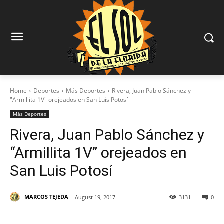
Home
Deportes
Más Deportes
Rivera, Juan Pablo Sánchez y
"Armillita 1V" orejeados en San Luis Potosí
Más Deportes
Rivera, Juan Pablo Sánchez y
“Armillita 1V” orejeados en
San Luis Potosí
MARCOS TEJEDA
August 19, 2017
3131
0