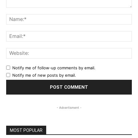
Comment:
Na
Ema
Web
Notify me of follow-up comments by email.
Notify me of new posts by email.
- Advertisment -
MOST POPULAR