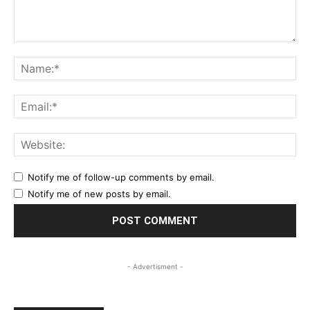
Comment:
Na
Ema
Web
Notify me of follow-up comments by email.
Notify me of new posts by email.
- Advertisment -