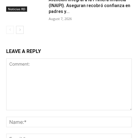
(INAIPI). Aseguran recobró confianza en
Noticias RD
padres y...
August 7, 2026
LEAVE A REPLY
Comment:
Na
Ema