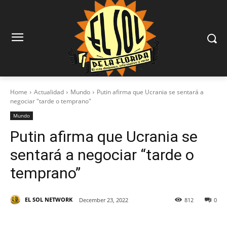
Home
Actualidad
Mundo
Putin afirma que Ucrania se sentará a
negociar "tarde o temprano"
Mundo
Putin afirma que Ucrania se
sentará a negociar “tarde o
temprano”
EL SOL NETWORK
December 23, 2022
812
0