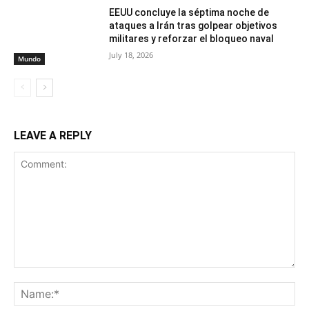
EEUU concluye la séptima noche de
ataques a Irán tras golpear objetivos
militares y reforzar el bloqueo naval
July 18, 2026
Mundo
LEAVE A REPLY
Comment:
Na