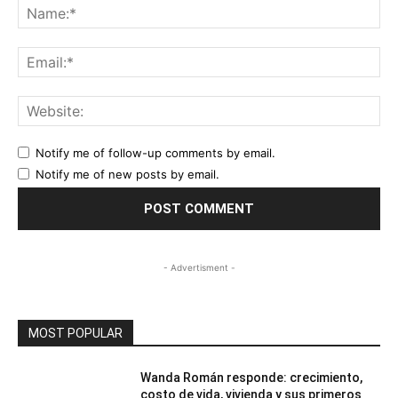
Na
Ema
Web
Notify me of follow-up comments by email.
Notify me of new posts by email.
- Advertisment -
MOST POPULAR
Wanda Román responde: crecimiento,
costo de vida, vivienda y sus primeros