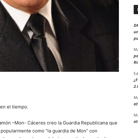
D
un
pu
Ma
po
Ri
Ed
¿F
2.
Ma
at
en el tiempo.
Ma
at
Ramón –Mon- Cáceres creo la Guardia Republicana que
o popularmente como “la guardia de Mon” con