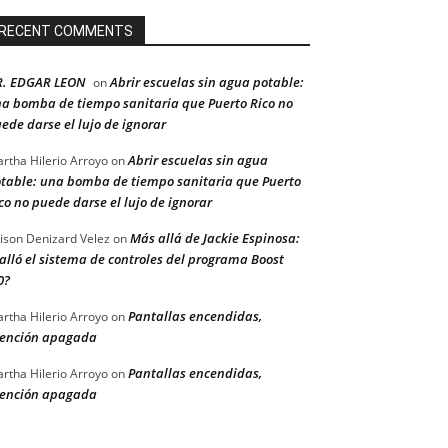
RECENT COMMENTS
R. EDGAR LEON
Abrir escuelas sin agua potable:
on
a bomba de tiempo sanitaria que Puerto Rico no
ede darse el lujo de ignorar
Abrir escuelas sin agua
rtha Hilerio Arroyo
on
table: una bomba de tiempo sanitaria que Puerto
co no puede darse el lujo de ignorar
Más allá de Jackie Espinosa:
ison Denizard Velez
on
alló el sistema de controles del programa Boost
0?
Pantallas encendidas,
rtha Hilerio Arroyo
on
ención apagada
Pantallas encendidas,
rtha Hilerio Arroyo
on
ención apagada