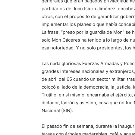
generales que eran pagados privilegiadamen
partidarios de Juan Isidro Jiménez, encabe
otros, con el propósito de garantizar goberna
implementar los planes o que había concebid
La frase, “preso por la guardia de Mon” se h
solo Mon Cáceres ha tenido a lo largo de nu
esa notoriedad. Y no solo presidentes, los h
Las nada gloriosas Fuerzas Armadas y Policí
grandes intereses nacionales y extranjeros,
de abril del 65 cuando un sector militar, tr
colocó al lado de la democracia, la justicia, 
Trujillo, en sí mismo, encarnaba el ejército
dictador, ladrón y asesino, cosa que no fue
Nacional (SIN).
El pasado fin de semana, durante la inaugur
tareas con árboles maderables, café y aguac