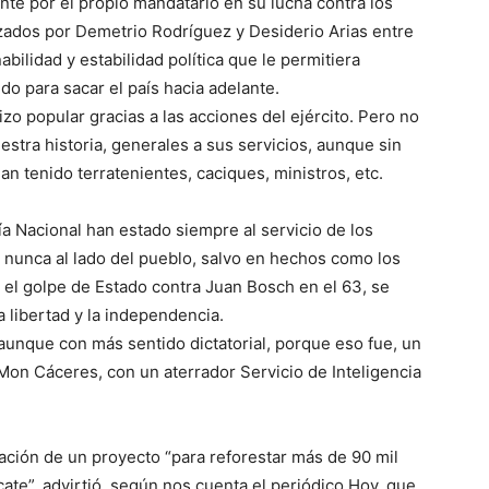
te por el propio mandatario en su lucha contra los
zados por Demetrio Rodríguez y Desiderio Arias entre
bilidad y estabilidad política que le permitiera
o para sacar el país hacia adelante.
izo popular gracias a las acciones del ejército. Pero no
estra historia, generales a sus servicios, aunque sin
an tenido terratenientes, caciques, ministros, etc.
a Nacional han estado siempre al servicio de los
 nunca al lado del pueblo, salvo en hechos como los
as el golpe de Estado contra Juan Bosch en el 63, se
la libertad y la independencia.
, aunque con más sentido dictatorial, porque eso fue, un
 Mon Cáceres, con un aterrador Servicio de Inteligencia
ación de un proyecto “para reforestar más de 90 mil
ate”, advirtió, según nos cuenta el periódico Hoy, que