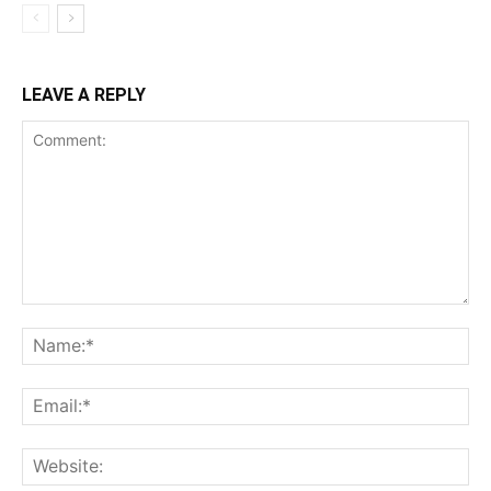
LEAVE A REPLY
Comment:
Na
Ema
Web