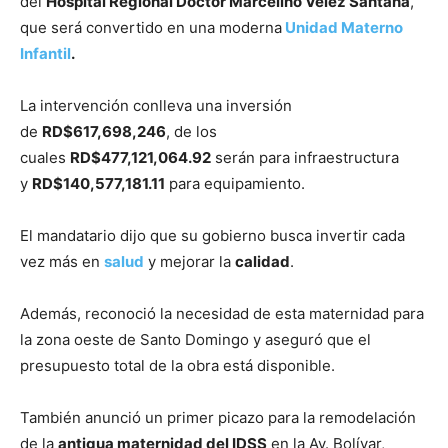
del
Hospital Regional Doctor Marcelino Vélez Santana
,
que será convertido en una moderna
Unidad Materno
Infantil
.
La intervención conlleva una inversión
de
RD$617,698,246
, de los
cuales
RD$477,121,064.92
serán para infraestructura
y
RD$140,577,181.11
para equipamiento.
El mandatario dijo que su gobierno busca invertir cada
vez más en
salud
y mejorar la
calidad
.
Además, reconoció la necesidad de esta maternidad para
la zona oeste de Santo Domingo y aseguró que el
presupuesto total de la obra está disponible.
También anunció un primer picazo para la remodelación
de la
antigua maternidad del IDSS
en la Av. Bolívar,