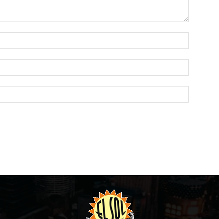
Name:*
Email:*
Website: