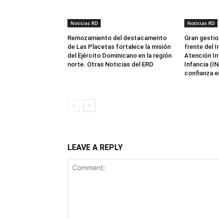
Noticias RD
Noticias RD
Remozamiento del destacamento
Gran gestio
de Las Placetas fortalece la misión
frente del I
del Ejército Dominicano en la región
Atención Int
norte. Otras Noticias del ERD
Infancia (I
confianza en
LEAVE A REPLY