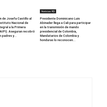
Noticias RD
n de Josefa Castillo al
Presidente Dominicano Luis
nstituto Nacional de
Abinader llega a Cali para participar
egral a la Primera
en la transmisión de mando
NAIPI). Aseguran recobró
presidencial de Colombia,
 padres y...
Mandatarios de Colombia y
honduras lo reconocen...