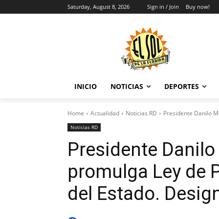
Saturday, August 8, 2026
Sign in / Join
Buy now!
INICIO
NOTICIAS
DEPORTES
Home
Actualidad
Noticias RD
Presidente Danilo M
Noticias RD
Presidente Danil
promulga Ley de 
del Estado. Desig