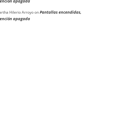
ención apagada
Pantallas encendidas,
rtha Hilerio Arroyo
on
ención apagada