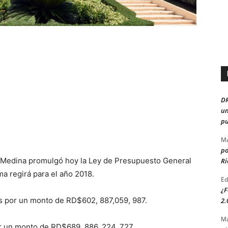
D
un
pu
Ma
po
lo Medina promulgó hoy la Ley de Presupuesto General
Ri
ma regirá para el año 2018.
Ed
¿F
s por un monto de RD$602, 887,059, 987.
2.
Ma
or un monto de RD$689, 886, 224, 727.