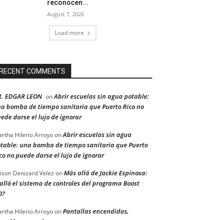
reconocen...
August 7, 2026
Load more
RECENT COMMENTS
R. EDGAR LEON
Abrir escuelas sin agua potable:
on
a bomba de tiempo sanitaria que Puerto Rico no
ede darse el lujo de ignorar
Abrir escuelas sin agua
rtha Hilerio Arroyo
on
table: una bomba de tiempo sanitaria que Puerto
co no puede darse el lujo de ignorar
Más allá de Jackie Espinosa:
ison Denizard Velez
on
alló el sistema de controles del programa Boost
0?
Pantallas encendidas,
rtha Hilerio Arroyo
on