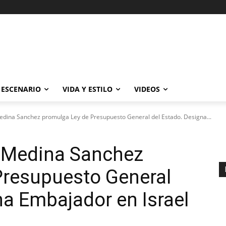
ESCENARIO
VIDA Y ESTILO
VIDEOS
edina Sanchez promulga Ley de Presupuesto General del Estado. Designa...
o Medina Sanchez
Presupuesto General
na Embajador en Israel