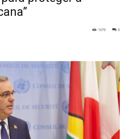
cana”
1079
0