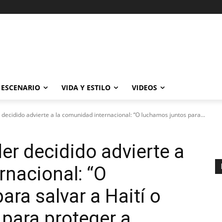
ESCENARIO
VIDA Y ESTILO
VIDEOS
decidido advierte a la comunidad internacional: “O luchamos juntos para...
er decidido advierte a
rnacional: “O
ra salvar a Haití o
para proteger a