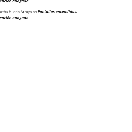
ención apagada
Pantallas encendidas,
rtha Hilerio Arroyo
on
ención apagada