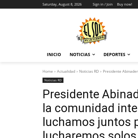
Saturday, August 8, 2026
Sign in / Join
Buy now!
INICIO
NOTICIAS
DEPORTES
Home
Actualidad
Noticias RD
Presidente Abinader 
Noticias RD
Presidente Abinad
la comunidad inte
luchamos juntos pa
lucharemos solos 