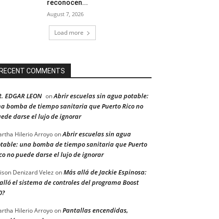
reconocen...
August 7, 2026
Load more
RECENT COMMENTS
R. EDGAR LEON
Abrir escuelas sin agua potable:
on
a bomba de tiempo sanitaria que Puerto Rico no
ede darse el lujo de ignorar
Abrir escuelas sin agua
rtha Hilerio Arroyo
on
table: una bomba de tiempo sanitaria que Puerto
co no puede darse el lujo de ignorar
Más allá de Jackie Espinosa:
ison Denizard Velez
on
alló el sistema de controles del programa Boost
0?
Pantallas encendidas,
rtha Hilerio Arroyo
on