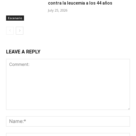
contra la leucemia a los 44 años
July 25, 2026
Escenario
LEAVE A REPLY
Comment:
Na
Ema