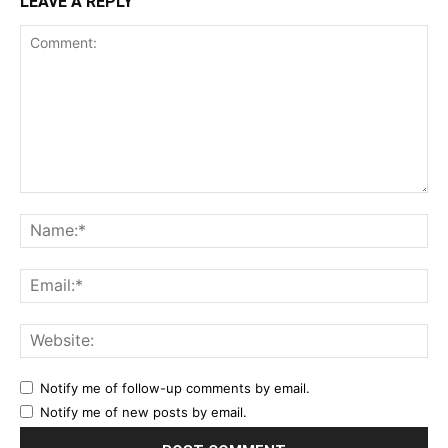
LEAVE A REPLY
Comment:
Na
Ema
Web
Notify me of follow-up comments by email.
Notify me of new posts by email.