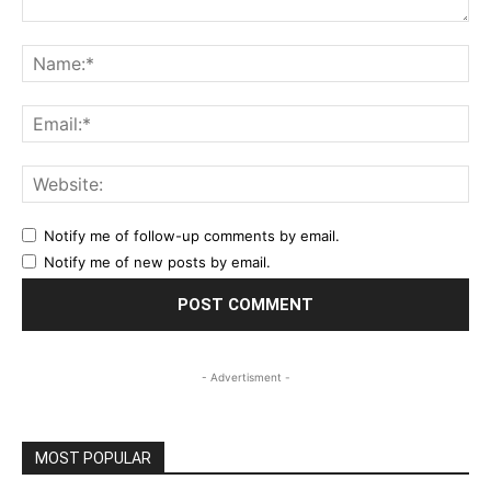
Comment:
Na
Ema
Web
Notify me of follow-up comments by email.
Notify me of new posts by email.
- Advertisment -
MOST POPULAR