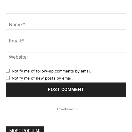
Comment:
Na
Ema
Web
Notify me of follow-up comments by email.
Notify me of new posts by email.
- Advertisment -
MOST POPULAR