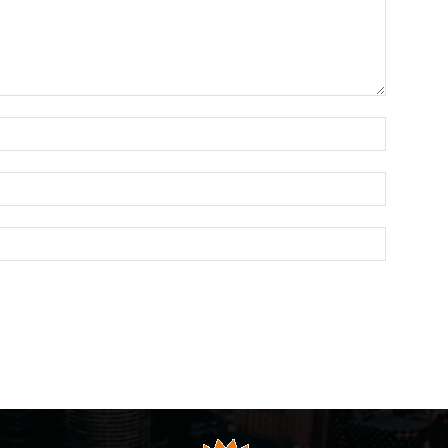
Name:*
Email:*
Website: