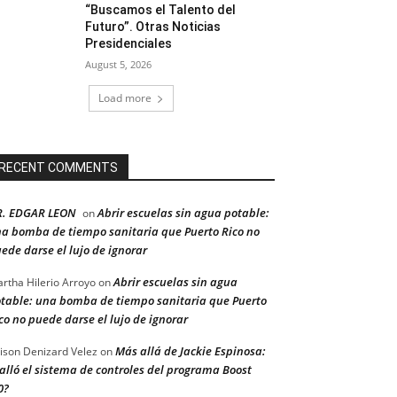
“Buscamos el Talento del
Futuro”. Otras Noticias
Presidenciales
August 5, 2026
Load more
RECENT COMMENTS
R. EDGAR LEON
Abrir escuelas sin agua potable:
on
a bomba de tiempo sanitaria que Puerto Rico no
ede darse el lujo de ignorar
Abrir escuelas sin agua
rtha Hilerio Arroyo
on
table: una bomba de tiempo sanitaria que Puerto
co no puede darse el lujo de ignorar
Más allá de Jackie Espinosa:
ison Denizard Velez
on
alló el sistema de controles del programa Boost
0?