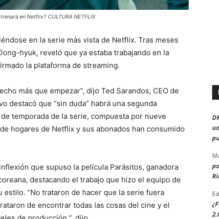
strenará en Netflix? CULTURA NETFLIX
iéndose en la serie más vista de Netflix. Tras meses
ong-hyuk, reveló que ya estaba trabajando en la
irmado la plataforma de streaming.
 hecho más que empezar”, dijo Ted Sarandos, CEO de
tivo destacó que “sin duda” habrá una segunda
 de temporada de la serie, compuesta por nueve
D
un
s de hogares de Netflix y sus abonados han consumido
pu
Ma
po
nflexión que supuso la película Parásitos, ganadora
Ri
rcoreana, destacando el trabajo que hizo el equipo de
 estilo. “No trataron de hacer que la serie fuera
Ed
¿F
trataron de encontrar todas las cosas del cine y el
2.
les de producción “, dijo.