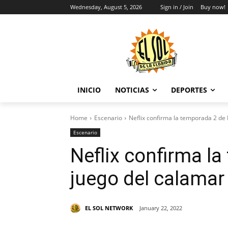
Wednesday, August 5, 2026
Sign in / Join
Buy now!
INICIO
NOTICIAS
DEPORTES
Home
Escenario
Neflix confirma la temporada 2 de 
Escenario
Neflix confirma la
juego del calamar
EL SOL NETWORK
January 22, 2022