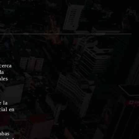
cerca
da
ales
e la
ial en
abas