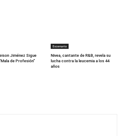
Escenario
eison Jiménez Sigue
Nivea, cantante de R&B, revela su
“Mala de Profesión”
lucha contra la leucemia a los 44
años