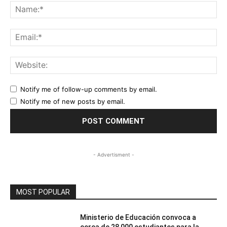
Na
Ema
Web
Notify me of follow-up comments by email.
Notify me of new posts by email.
- Advertisment -
MOST POPULAR
Ministerio de Educación convoca a
cerca de 28,000 estudiantes para la