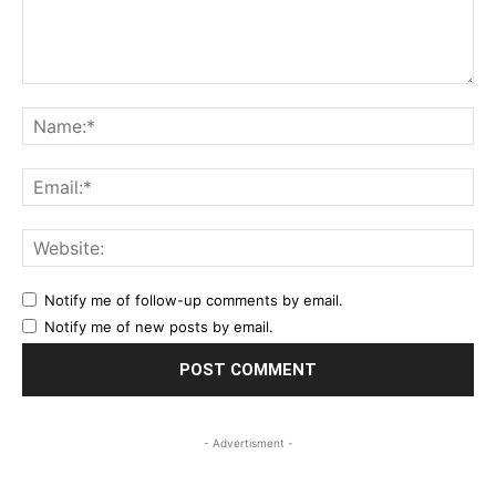
Comment:
Na
Ema
Web
Notify me of follow-up comments by email.
Notify me of new posts by email.
- Advertisment -