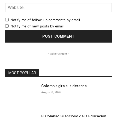
Web
Notify me of follow-up comments by email.
Notify me of new posts by email.
- Advertisment -
MOST POPULAR
Colombia gira a la derecha
August 8, 2026
El Colapso Silencioso de la Educación