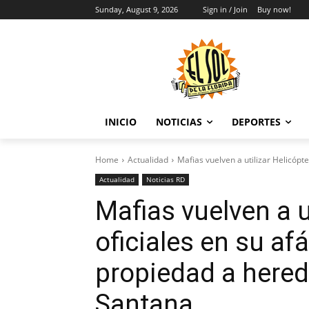
Sunday, August 9, 2026
Sign in / Join
Buy now!
INICIO
NOTICIAS
DEPORTES
Home
Actualidad
Mafias vuelven a utilizar Helicópte
Actualidad
Noticias RD
Mafias vuelven a u
oficiales en su af
propiedad a hered
Santana