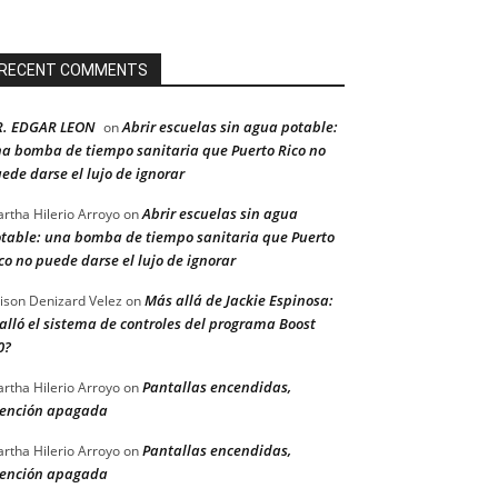
RECENT COMMENTS
R. EDGAR LEON
Abrir escuelas sin agua potable:
on
a bomba de tiempo sanitaria que Puerto Rico no
ede darse el lujo de ignorar
Abrir escuelas sin agua
rtha Hilerio Arroyo
on
table: una bomba de tiempo sanitaria que Puerto
co no puede darse el lujo de ignorar
Más allá de Jackie Espinosa:
ison Denizard Velez
on
alló el sistema de controles del programa Boost
0?
Pantallas encendidas,
rtha Hilerio Arroyo
on
ención apagada
Pantallas encendidas,
rtha Hilerio Arroyo
on
ención apagada