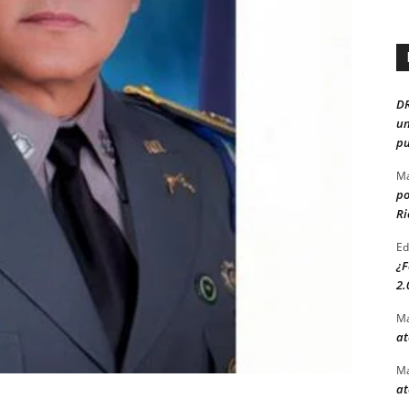
D
un
pu
Ma
po
Ri
Ed
¿F
2.
Ma
at
Ma
at