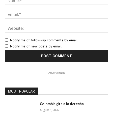
Ema
Web
Notify me of follow-up comments by email.
Notify me of new posts by email.
- Advertisment -
MOST POPULAR
Colombia gira a la derecha
August 8, 2026