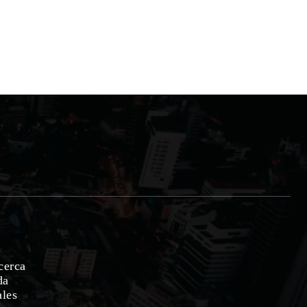
cerca
da
ales