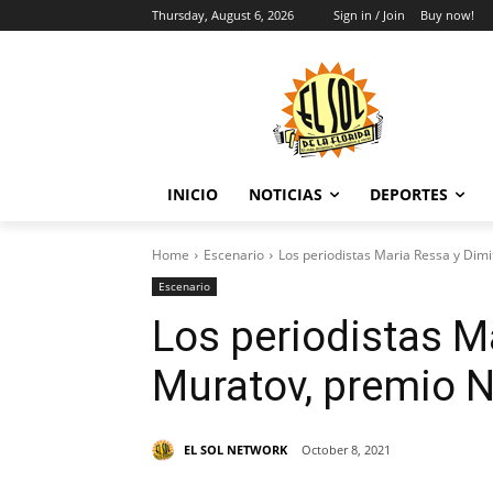
Thursday, August 6, 2026
Sign in / Join
Buy now!
INICIO
NOTICIAS
DEPORTES
Home
Escenario
Los periodistas Maria Ressa y Dimit
Escenario
Los periodistas Ma
Muratov, premio N
EL SOL NETWORK
October 8, 2021