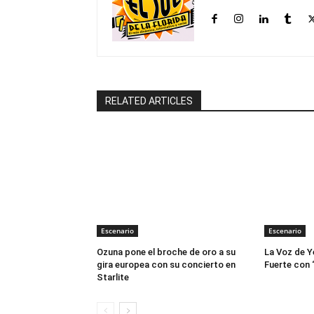
RELATED ARTICLES
Escenario
Escenario
Ozuna pone el broche de oro a su
La Voz de Y
gira europea con su concierto en
Fuerte con 
Starlite