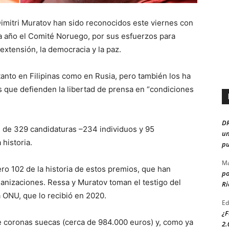
 Dimitri Muratov han sido reconocidos este viernes con
a año el Comité Noruego, por sus esfuerzos para
 extensión, la democracia y la paz.
tanto en Filipinas como en Rusia, pero también los ha
s que defienden la libertad de prensa en “condiciones
D
l de 329 candidaturas –234 individuos y 95
un
 historia.
pu
Ma
ro 102 de la historia de estos premios, que han
po
ganizaciones. Ressa y Muratov toman el testigo del
Ri
 ONU, que lo recibió en 2020.
Ed
¿F
e coronas suecas (cerca de 984.000 euros) y, como ya
2.