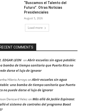
“Buscamos el Talento del
Futuro”. Otras Noticias
Presidenciales
August 5, 2026
Load more
RECENT COMMENTS
R. EDGAR LEON
Abrir escuelas sin agua potable:
on
a bomba de tiempo sanitaria que Puerto Rico no
ede darse el lujo de ignorar
Abrir escuelas sin agua
rtha Hilerio Arroyo
on
table: una bomba de tiempo sanitaria que Puerto
co no puede darse el lujo de ignorar
Más allá de Jackie Espinosa:
ison Denizard Velez
on
alló el sistema de controles del programa Boost
0?