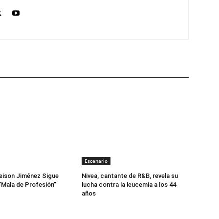
Escenario
eison Jiménez Sigue
Nivea, cantante de R&B, revela su
“Mala de Profesión”
lucha contra la leucemia a los 44
años