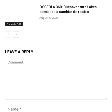
OSCEOLA 360: Buenaventura Lakes
comienza a cambiar de rostro
August 6, 2026
Osceola 360
LEAVE A REPLY
Comment:
Na