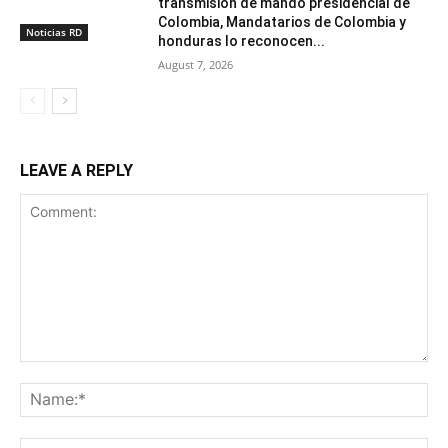
transmisión de mando presidencial de
Colombia, Mandatarios de Colombia y
Noticias RD
honduras lo reconocen...
August 7, 2026
LEAVE A REPLY
Comment:
Na
Ema