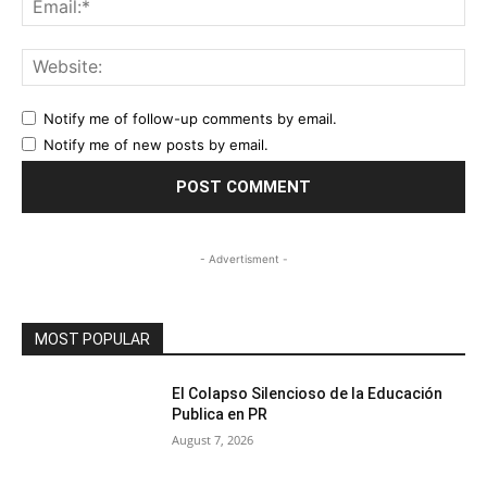
Web
Notify me of follow-up comments by email.
Notify me of new posts by email.
- Advertisment -
MOST POPULAR
El Colapso Silencioso de la Educación
Publica en PR
August 7, 2026