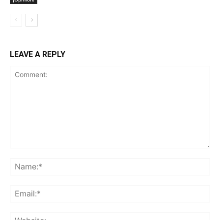
LEAVE A REPLY
Comment:
Na
Ema
Web