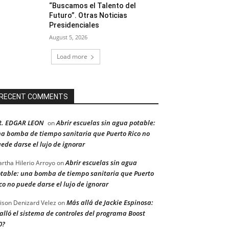
“Buscamos el Talento del
Futuro”. Otras Noticias
Presidenciales
August 5, 2026
Load more
RECENT COMMENTS
R. EDGAR LEON
Abrir escuelas sin agua potable:
on
a bomba de tiempo sanitaria que Puerto Rico no
ede darse el lujo de ignorar
Abrir escuelas sin agua
rtha Hilerio Arroyo
on
table: una bomba de tiempo sanitaria que Puerto
co no puede darse el lujo de ignorar
Más allá de Jackie Espinosa:
ison Denizard Velez
on
alló el sistema de controles del programa Boost
0?