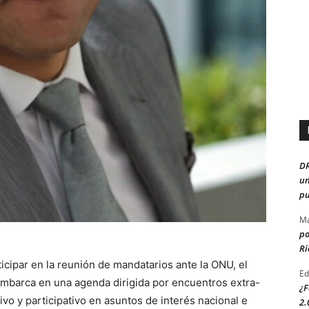
D
un
pu
Ma
po
Ri
icipar en la reunión de mandatarios ante la ONU, el
Ed
embarca en una agenda dirigida por encuentros extra-
¿F
vo y participativo en asuntos de interés nacional e
2.