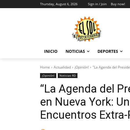
Thursday, August 6, 2026
Sign in / Join
Buy now!
INICIO
NOTICIAS
DEPORTES
Home
Actualidad
¡Opinión!
"La Agenda del Preside
¡Opinión!
Noticias RD
“La Agenda del P
en Nueva York: Un 
Encuentros Extra-P