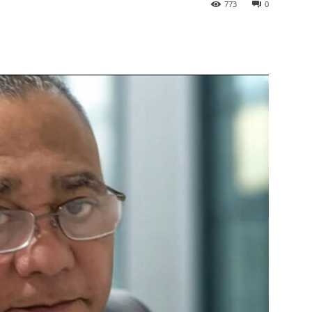
773
0