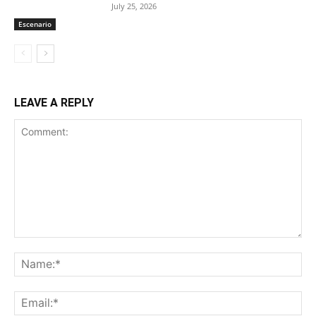
July 25, 2026
Escenario
LEAVE A REPLY
Comment:
Na
Ema