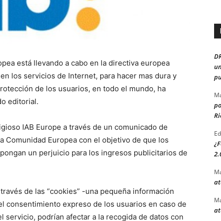
D
pea está llevando a cabo en la directiva europea
un
 en los servicios de Internet, para hacer mas dura y
pu
protección de los usuarios, en todo el mundo, ha
Ma
 editorial.
po
Ri
tigioso IAB Europe a través de un comunicado de
Ed
la Comunidad Europea con el objetivo de que los
¿F
ongan un perjuicio para los ingresos publicitarios de
2.
Ma
at
a través de las “cookies” -una pequeña información
Ma
el consentimiento expreso de los usuarios en caso de
at
l servicio, podrían afectar a la recogida de datos con