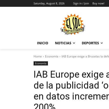
Saturday, August 8, 2026
Sign in / Join
Buy now!
INICIO
NOTICIAS
DEPORTES
Home
Economía
IAB Europe exige a Bruselas la defen
Economía
IAB Europe exige 
de la publicidad ‘o
en datos incremen
200%