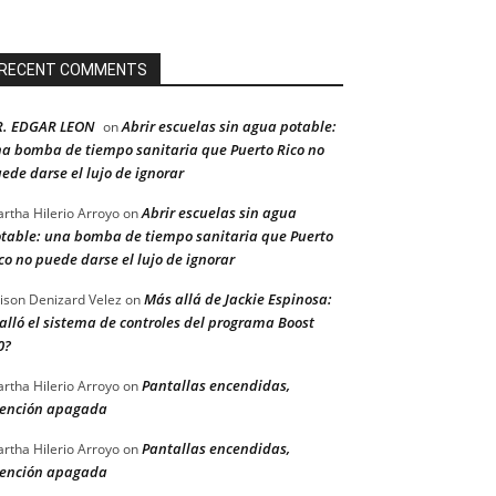
RECENT COMMENTS
R. EDGAR LEON
Abrir escuelas sin agua potable:
on
a bomba de tiempo sanitaria que Puerto Rico no
ede darse el lujo de ignorar
Abrir escuelas sin agua
rtha Hilerio Arroyo
on
table: una bomba de tiempo sanitaria que Puerto
co no puede darse el lujo de ignorar
Más allá de Jackie Espinosa:
ison Denizard Velez
on
alló el sistema de controles del programa Boost
0?
Pantallas encendidas,
rtha Hilerio Arroyo
on
ención apagada
Pantallas encendidas,
rtha Hilerio Arroyo
on
ención apagada