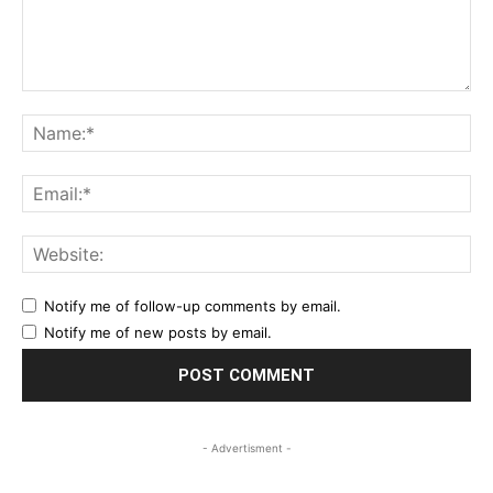
Comment:
Na
Ema
Web
Notify me of follow-up comments by email.
Notify me of new posts by email.
- Advertisment -