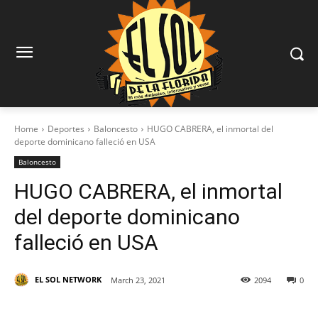
Home
Deportes
Baloncesto
HUGO CABRERA, el inmortal del
deporte dominicano falleció en USA
Baloncesto
HUGO CABRERA, el inmortal
del deporte dominicano
falleció en USA
EL SOL NETWORK
March 23, 2021
2094
0