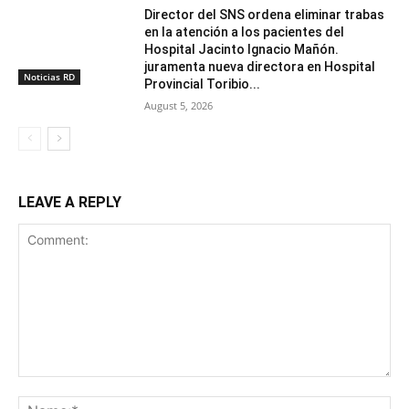
Director del SNS ordena eliminar trabas
en la atención a los pacientes del
Hospital Jacinto Ignacio Mañón.
juramenta nueva directora en Hospital
Noticias RD
Provincial Toribio...
August 5, 2026
LEAVE A REPLY
Comment:
Na